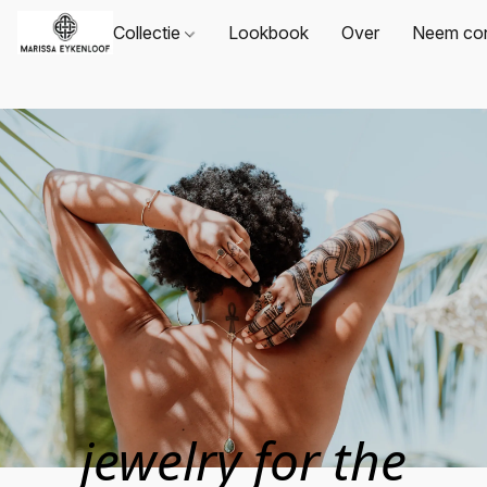
Collectie
Lookbook
Over
Neem con
jewelry for the